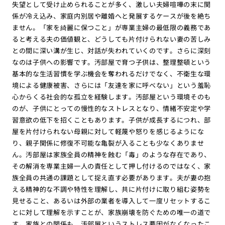
失望として受け止められることが多く、激しい夫婦喧嘩の末に関
係が冷え込み、家庭内別居や離婚へと発展するケースが後を絶ち
ません。「家を綺麗に保つこと」が専業主婦の最低限の義務であ
ると考える夫の価値観と、どうしても片付けられない妻の苦しみ
との間に深い溝が生じ、対話が失われていくのです。さらに深刻
なのは子供への影響です。汚部屋で育つ子供は、整理整頓という
基本的な生活習慣を学ぶ機会を奪われるだけでなく、不衛生な環
境による健康被害、さらには「友達を家に呼べない」という羞恥
心からくる社会的な孤立を経験します。汚部屋という環境そのも
のが、子供にとっての慢性的なストレスとなり、情緒不安定や学
習意欲の低下を招くこともあります。子供が成長するにつれ、部
屋を片付けられない母親に対して軽蔑や怒りを感じるようにな
り、親子関係に修復不可能な亀裂が入ることも少なくありませ
ん。汚部屋は家族全員の精神を蝕む「毒」のような存在であり、
その解消を専業主婦一人の責任として押し付けるのではなく、家
族全員の共通の課題として捉え直す必要があります。夫が妻の抱
える精神的な不調や特性を理解し、共に片付けに取り組む姿勢を
見せること、あるいは外部の業者を導入して一度リセットするこ
とに対して理解を示すことが、家族崩壊を防ぐための唯一の道で
す。家族との関係も、汚部屋というストレス要因がなくなったこ