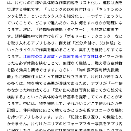
は、片付けの目標や具体的な作業内容をリスト化し、進捗状況を
管理する機能です。「リビングの床を片付ける」「キッチンのシ
ンクを洗う」といったタタスクを細分化し、一つずつチェックし
ていくことで、どこまで進んだか、次に何をすべきかが明確にな
ります。次に、「時間管理機能（タイマー）」も非常に重要で
す。短時間集中で片付けを行う「ポモドーロ・テクニック」など
を取り入れるアプリもあり、例えば「25分片付け、5分休憩」と
いったサイクルで作業を進めることで、集中力を維持しやすくな
ります。
江南市のゴミ屋敷・汚部屋で暮らす女性は
タイマーが鳴
ったら必ず休憩を挟むことで、無理なく継続し、燃え尽き症候群
を防ぐ効果も期待できます。さらに、「物の要不要判断支援機
能」も汚部屋住人にとって非常に役立ちます。片付けが苦手な人
の多くは、物を捨てる基準が曖昧であるため、アプリが「一年使
わなかった物は捨てる」「思い出の品は写真に撮ってから処分を
検討する」といった具体的な判断基準を提示してくれることがあ
ります。中には、物を撮影して、それがいつどこで使われたかを
記録し、使用頻度に応じて捨てるかどうかを促すユニークな機能
を持つアプリもあります。また、「記録と振り返り」の機能も欠
かせません。片付けたエリアのビフォーアフター写真をアプリ内
に保存したり、その日の片付け内容や所要時間を記録したりする