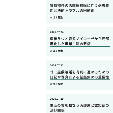
賃貸物件の汚部屋掃除に伴う退去費
用と法的トラブルの回避術
ゴミ屋敷
2026.07.24
産後うつと育児ノイローゼから汚部
屋化した専業主婦の悲痛
ゴミ屋敷
2026.07.22
ゴミ屋敷離婚を有利に進めるための
日記や写真による証拠集めの重要性
ゴミ屋敷
2026.07.19
生活の質を損なう汚部屋と認知症の
深い関係