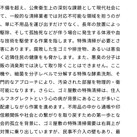
不備を超え、公衆衛生上の深刻な課題として現代社会に
て、一般的な清掃業者では対応不可能な領域を担うのが
、単に不用品を運び出すだけでなく、長年の放置によっ
駆除、そして孤独死などが伴う場合に発生する体液や血
な技術を駆使する作業を指します。特殊清掃が必要とさ
害にあります。腐敗した生ゴミや排泄物、あるいは害虫
く近隣住民の健康をも脅かします。また、悪臭の分子は
販の消臭剤では決して取り除くことはできません。ここ
機や、細菌を分子レベルで分解する特殊な酵素洗剤、そ
門的なアプローチにより、汚染された部屋を物理的・衛
可能になります。さらに、ゴミ屋敷の特殊清掃は、住人
ルフネグレクトという心の病が背景にあることが多いこ
配慮しながら作業を進めます。不用品の中から通帳や印
信頼関係や社会との繋がりを取り戻すための第一歩とな
会的孤立を背景に、ゴミ屋敷の特殊清掃需要は右肩上が
対策に乗り出していますが、民事不介入の壁もあり、最