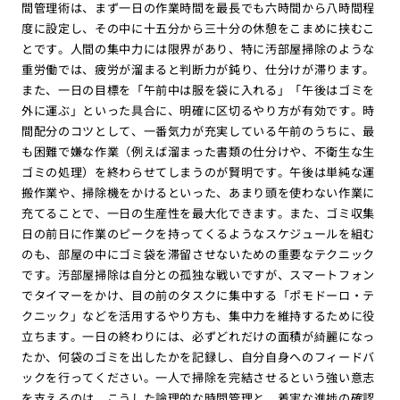
間管理術は、まず一日の作業時間を最長でも六時間から八時間程
度に設定し、その中に十五分から三十分の休憩をこまめに挟むこ
とです。人間の集中力には限界があり、特に汚部屋掃除のような
重労働では、疲労が溜まると判断力が鈍り、仕分けが滞ります。
また、一日の目標を「午前中は服を袋に入れる」「午後はゴミを
外に運ぶ」といった具合に、明確に区切るやり方が有効です。時
間配分のコツとして、一番気力が充実している午前のうちに、最
も困難で嫌な作業（例えば溜まった書類の仕分けや、不衛生な生
ゴミの処理）を終わらせてしまうのが賢明です。午後は単純な運
搬作業や、掃除機をかけるといった、あまり頭を使わない作業に
充てることで、一日の生産性を最大化できます。また、ゴミ収集
日の前日に作業のピークを持ってくるようなスケジュールを組む
のも、部屋の中にゴミ袋を滞留させないための重要なテクニック
です。汚部屋掃除は自分との孤独な戦いですが、スマートフォン
でタイマーをかけ、目の前のタスクに集中する「ポモドーロ・テ
クニック」などを活用するやり方も、集中力を維持するために役
立ちます。一日の終わりには、必ずどれだけの面積が綺麗になっ
たか、何袋のゴミを出したかを記録し、自分自身へのフィードバ
ックを行ってください。一人で掃除を完結させるという強い意志
を支えるのは、こうした論理的な時間管理と、着実な進捗の確認