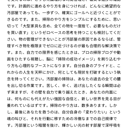
です。計画的に進めるやり方を身につければ、どんなに絶望的な
汚部屋であっても、一歩ずつ、確実にゴールへと近づくことがで
きるのです。また、掃除のやり方をシンプルにするために、思い
切って「大型家具も含め、全ての物を一度捨て、必要なものだけ
を買い直す」というゼロベースの思考を持つことも検討してくだ
さい。物の管理ができないことが汚部屋の原因であるならば、管
理すべき物を極限までゼロに近づけるのが最も合理的な解決策で
す。また、自力での限界を感じたときは、プロの掃除ブログや動
画をひたすら視聴し、脳に「掃除の成功イメージ」を刷り込むや
り方も心理的なブーストになります。自分自身のプライドと、こ
れからの人生を天秤にかけ、何としても現状を打破するという執
念を持ってください。汚部屋の掃除は、あなたの過去の全ての膿
を出し切る作業です。苦しく、辛く、逃げ出したくなる瞬間は必
ず来ますが、その壁を自力で乗り越えたとき、あなたの内面に
は、何ものにも代えがたい強固な自信と、新しい世界を見る目が
養われているはずです。掃除のやり方は、数多あります。しか
し、最後にあなたを救うのは、自分自身の「変わりたい」という
魂の叫びと、それを行動に移すための冷徹なまでの自己規律で
す。汚部屋という暗闇を抜け、輝かしい光の射す部屋で深呼吸を