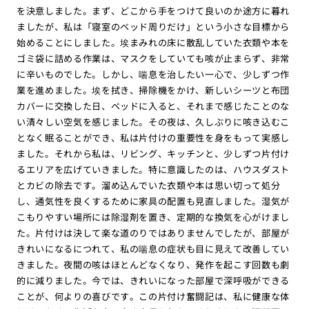
を決意しました。まず、どこから手をつけて良いのか途方に暮れ
ましたが、私は「寝室のベッド周りだけ」という小さな目標から
始めることにしました。埃まみれの床に散乱していた衣類や本を
ゴミ袋に詰める作業は、マスクをしていても咳が止まらず、非常
に辛いものでした。しかし、喘息を治したい一心で、少しずつ作
業を進めました。埃を拭き、掃除機をかけ、新しいシーツと布団
カバーに交換した日、ベッドに入ると、それまで感じたことのな
い清々しい空気を感じました。その夜は、久しぶりに咳き込むこ
となく眠ることができ、私は片付けの重要性を身をもって実感し
ました。それから私は、リビング、キッチンと、少しずつ片付け
るエリアを広げていきました。特に意識したのは、ハウスダスト
とカビの除去です。溜め込んでいた衣類や本は思い切って処分
し、通気性を良くするために家具の配置も見直しました。湿気が
こもりやすい場所には除湿剤を置き、定期的な換気を心がけまし
た。片付けは決して楽な道のりではありませんでしたが、部屋が
きれいになるにつれて、私の喘息の症状も目に見えて改善してい
きました。夜間の咳はほとんどなくなり、発作を起こす回数も劇
的に減りました。今では、きれいになった部屋で深呼吸ができる
ことが、何よりの喜びです。この片付け奮闘記は、私に健康な体